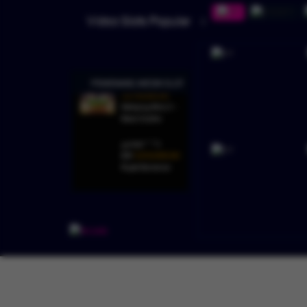
Video Slots Popular
yunisa****h
IDR
3,010,000.00
Rujak Bonanza
PEMENANG MESIN SLOT
n****5
IDR
2,773,000.00
Starlight Christmas
bud****7
IDR
2,569,050.00
Starlight Christmas
d****7
IDR
2,342,500.00
Mahjong Wins 3 –
Black Scatter
n****5