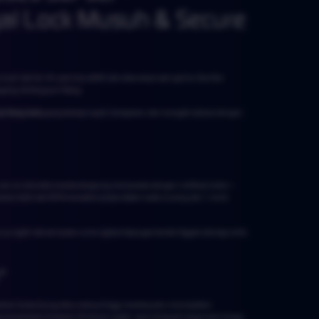
gal Lock Musuh & Secure
uat naik tier. Eh, pas mau aktifin skin atau lanjut spin gacha, tiba-tiba
yang, bintang pun hilang.
p Sang Juara
yang bekerja cepat, transparan, dan mengalir selaras dengan
si, server otomatis mereka langsung memproses dengan verifikasi instan—
kkan lebih dari 95% transaksi sukses dalam waktu kurang dari 1 menit,
p ngalir natural, bukan cuma ngebut tapi juga handal. Nggak ada lagi cerita
"
han tersembunyi atau markup tinggi, mereka justru menonjolkan
bersahabat di kisaran 20 ribuan rupiah—jauh di bawah harga resmi di app