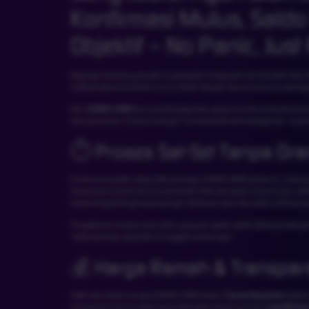
Sweet
Konfirmasi Mulus, Sald
Bonanza
1000
Objektif – No Panic, Jus
d****7
IDR
Bayangin skenario yang bikin lo geregetan: lo lagi push rank sendirian at
3,276,000.00
notifikasi diamond lowbat muncul. Panik? Banget. Dan di momen krusial kay
Mahjong Wins 3 –
Black Scatter
Nah,
AGENPLAY88
lahir buat jadi playmaker yang lo butuhin di situasi se
ritme permainan. Gimana caranya? Yuk kita bedah dari berbagai sisi—mulai dar
⏱️ Proses Sat-Set Tanpa Dra
Di skena kompetitif, setiap detik berharga. AGENPLAY88 paham itu, makany
tanpa drama konfirmasi manual berbelit. Rata-rata saldo masuk ke akun dala
berkat integrasi langsung ke jaringan distributor resmi dan sistem antifra
Pengalaman ini ibarat rekan setim yang pas ngasih
assist
: datang di saat g
"saldo pending" yang bikin lo ninggalin pertarungan.
💰 Harga Ramah & Transpar
Salah satu alasan kenapa AGENPLAY88 disebut
Top-Up Sang Juara
adalah 
transparansi. Semua daftar harga ditampilkan langsung di situs
juara88.stor