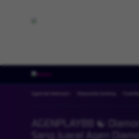
IDR
2,178,400.00
Starlight
Princess™ 1000
ep****7
IDR
1,963,950.00
Sweet
Bonanza
1000
akun****8
IDR
1,785,450.00
Gates of Olympus
1000
atri****7
Syarat dan Ketentuann
Responsible Gambling
Pusat Ba
IDR
10,913,800.00
Gates of
Olympus Super
Scatter
AGENPLAY88 ☯ Diamond 
kaira****t
Sang Juara! Agen Diamo
IDR
9,151,420.00